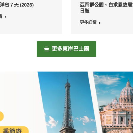
省７天 (2026)
亞岡群公園、白求恩故居
日遊
情
更多詳情
更多東岸巴士團