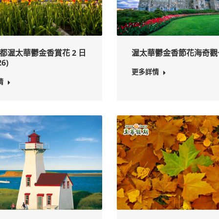
都渥太華鬱金香賞花 2 日
渥太華鬱金香節花海奇觀
6)
更多詳情
情