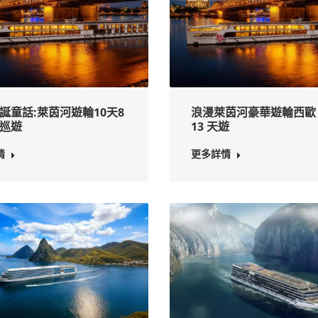
誕童話:萊茵河遊輪10天8
浪漫萊茵河豪華遊輪西歐 
巡遊
13 天遊
情
更多詳情