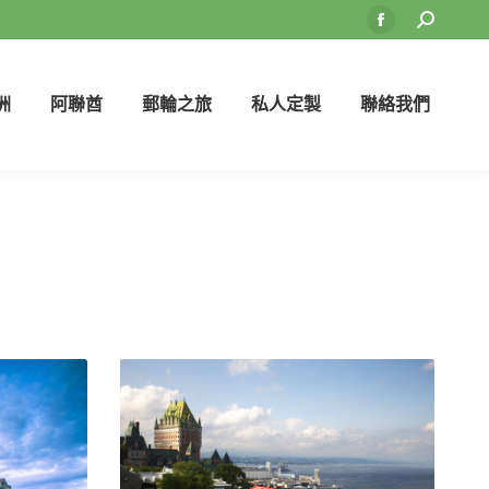
Search:
Facebook
page
opens
洲
阿聯酋
郵輪之旅
私人定製
聯絡我們
in
new
window