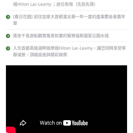
城Hilton Lac-Leamy ；座位有限（先到先得）
[春日花園] 前往加拿大首都渥太華一年一度的盛事鬱金香嘉年
華
乘坐千島游船觀賞風景如畫的聖勞倫斯國家公園水域
入住首都高級湖畔娛樂城Hilton Lac-Leamy，讓您同時享受寧
靜湖景、頂級設施與精彩娛樂