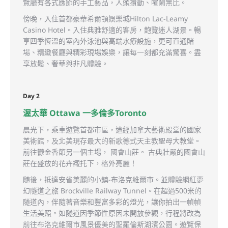
覽廳有各式應節的手工藝品，人頭攢動、喧鬧無比。
傍晚，入住首都豪華希爾頓娛樂城Hilton Lac-Leamy
Casino Hotel。入住典雅舒適的客房，飽覽迷人湖景。暢
享四季恆溫的室內外泳池與高端水療設施，更可直通賭
場、精緻餐廳與精彩現場娛樂，讓每一刻都充滿驚喜。盡
享放鬆、奢華與非凡體驗。
Day 2
渥太華 Ottawa 一多倫多Toronto
晨光下，乘車遊覽首都市區，途經加拿大藝術殿堂的國家
美術館，及北美現存最大的新歌德式天主教聖母大教堂。
前往鬱金香節另一個主場， 國會山莊。 古典壯嚴的國會山
莊在盛放的花卉襯托下，格外亮麗！
随後，抵達安省美麗的小鎮-布洛克維爾市。並體驗網紅夢
幻隧道之旅 Brockville Railway Tunnel。在超過500米的
隧道內，伴隨著音樂和豐富多彩的燈光，讓你拍出一幀幀
生活美照。如隧道因季節性原因未開放參觀，行程將改為
前往布洛克維爾市風景優美的聖羅倫斯湖濱公園。遊覽保