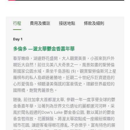
行程
費用及備註
接送地點
條款及細則
Day 1
多倫多 —渥太華鬱金香嘉年華
春芽嫩綠，湖邊野花盛開，大人觀賞美景，小孩來到戶外
親近大自然！前往北美八大奇景之一，風景如畫的聖勞倫
斯國家公園水域，乘坐千島游船 ($)，觀賞聖勞倫斯河上星
羅棋布的私人島嶼避暑勝地，近觀二十世紀斥巨資建造的
心形愛情島、傾聽淒美傷感的富豪情史，環顧世界最短的
國際橋，飽覽秀麗景色。
随後, 前往加拿大首都渥太華, 參觀一年一度享譽全球的鬱
金香嘉年華，沿著列為世界文化遺址的麗都運河河畔，采
風於聞名遐邇的Dow’s Lake 鬱金香公園, 數以萬計的鬱金
香含苞待放、花團錦簇、將渥太華妝點成一座繽紛燦爛的
城市花園, 讓遊客看得眼花撩亂, 不亦樂乎。富有特色的展