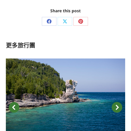
Share this post
Share
Share
Share
on
on
on
Facebook
X
Pinterest
更多旅行團